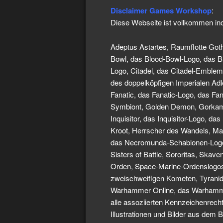
Disclaimer Games Workshop
:
Diese Webseite ist vollkommen ino
Adeptus Astartes, Raumflotte Goth
Bowl, das Blood-Bowl-Logo, das 
Logo, Citadel, das Citadel-Emble
des doppelköpfigen Imperialen Adl
Fanatic, das Fanatic-Logo, das F
Symbiont, Golden Demon, Gorkamo
Inquisitor, das Inquisitor-Logo, d
Kroot, Herrscher des Wandels, M
das Necromunda-Schablonen-Logo,
Sisters of Battle, Sororitas, Sk
Orden, Space-Marine-Ordenslogos, 
zweischweifigen Kometen, Tyranid
Warhammer Online, das Warhamme
alle assoziierten Kennzeichenrech
Illustrationen und Bilder aus de