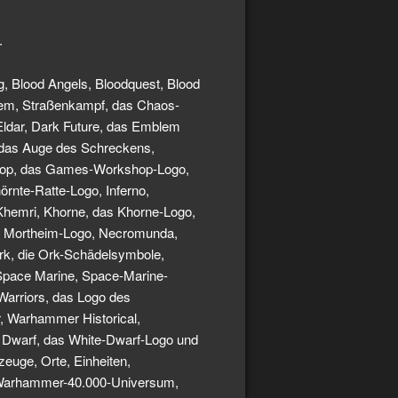
.
g, Blood Angels, Bloodquest, Blood
lem, Straßenkampf, das Chaos-
Eldar, Dark Future, das Emblem
s, das Auge des Schreckens,
kshop, das Games-Workshop-Logo,
nte-Ratte-Logo, Inferno,
, Khemri, Khorne, das Khorne-Logo,
s Mortheim-Logo, Necromunda,
rk, die Ork-Schädelsymbole,
 Space Marine, Space-Marine-
Warriors, das Logo des
, Warhammer Historical,
Dwarf, das White-Dwarf-Logo und
zeuge, Orte, Einheiten,
m Warhammer-40.000-Universum,