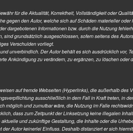
ähr für die Aktualität, Korrektheit, Vollständigkeit oder Qualitä
e gegen den Autor, welche sich auf Schäden materieller oder id
der dargebotenen Informationen bzw. durch die Nutzung fehlerha
, sind grundsätzlich ausgeschlossen, sofern seitens des Autor
iges Verschulden vorliegt.
und unverbindlich. Der Autor behält es sich ausdrücklich vor, T
e Ankündigung zu verändern, zu ergänzen, zu löschen oder di
erweisen auf fremde Webseiten (Hyperlinks), die außerhalb des
gsverpflichtung ausschließlich in dem Fall in Kraft treten, in d
ch möglich und zumutbar wäre, die Nutzung im Falle rechtswidri
cklich, dass zum Zeitpunkt der Linksetzung keine illegalen Inha
 aktuelle und zukünftige Gestaltung, die Inhalte oder die Urhebe
t der Autor keinerlei Einfluss. Deshalb distanziert er sich hiermi