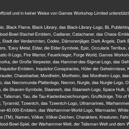
ffiziell und in keiner Weise von Games Workshop Limited unterstützt
ic, Black Flame, Black Library, das Black-Library-Logo, BL Publishin
Blood-Bowl-Stachel-Emblem, Cadianer, Catachaner, das Chaos-Emb
m, Stadt der Verdammten, Codex, Dämonenjäger, Dark Angels, Dark 
ers, 'Eavy Metal, Eldar, die Eldar-Symbole, Epic, Occularis Terribu
anatic-II-Logo, Fire Warrior, Feuerkrieger, Forge World, Games Wor
rka, der Große Verpester, das Hammer-des-Sigmar-Logo, das Gehör
as Inquisitor-Emblem, Inquisitor:Conspiracies, Hüter der Geheimnisse
arauder, Chaosbarbar, Mordheim, Mortheim, das Mordheim-Logo, da
 das Necromunda-Plattenlogo, Necron, Nurgle, das Nurgle-Logo, O
aven, die Skaven-Symbole, Slaanesh, das Slaanesh-Logo, Space Hulk,
Talisman, Tau, die Tau-Kastenbezeichnungen, Gruftkönige, Trio of 
, Tyrannid, Tzeentch, das Tzeentch-Logo, Ultramarines, Warhammer
r-40.000-Emblem, das Warhammer-World-Logo, Warmaster, White 
te (TM), Namen, Völker, Völker-Zeichen, Charaktere, Kreaturen, Fahr
m Blood-Bowl-Spiel, der Warhammer-Welt, der Talisman-Welt und de