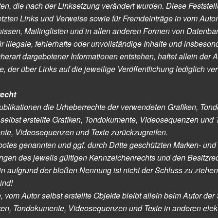
iten, die nach der Linksetzung verändert wurden. Diese Feststellu
tzten Links und Verweise sowie für Fremdeinträge in vom Autor
issen, Mailinglisten und in allen anderen Formen von Datenban
r illegale, fehlerhafte oder unvollständige Inhalte und insbeso
erart dargebotener Informationen entstehen, haftet allein der A
, der über Links auf die jeweilige Veröffentlichung lediglich ver
recht
en Publikationen die Urheberrechte der verwendeten Grafiken, T
 selbst erstellte Grafiken, Tondokumente, Videosequenzen und T
ente, Videosequenzen und Texte zurückzugreifen.
ebotes genannten und ggf. durch Dritte geschützten Marken- un
en des jeweils gültigen Kennzeichenrechts und den Besitzrec
in aufgrund der bloßen Nennung ist nicht der Schluss zu ziehe
ind!
, vom Autor selbst erstellte Objekte bleibt allein beim Autor der
ken, Tondokumente, Videosequenzen und Texte in anderen elek